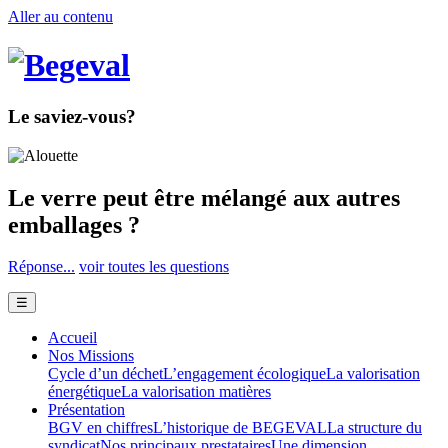
Aller au contenu
Le saviez-vous?
Le verre peut être mélangé aux autres
emballages ?
Réponse...
voir toutes les questions
☰
Accueil
Nos Missions
Cycle d’un déchet
L’engagement écologique
La valorisation
énergétique
La valorisation matières
Présentation
BGV en chiffres
L’historique de BEGEVAL
La structure du
syndicat
Nos principaux prestataires
Une dimension