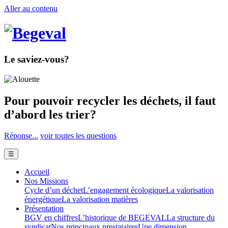
Aller au contenu
Le saviez-vous?
Pour pouvoir recycler les déchets, il faut
d’abord les trier?
Réponse...
voir toutes les questions
☰
Accueil
Nos Missions
Cycle d’un déchet
L’engagement écologique
La valorisation
énergétique
La valorisation matières
Présentation
BGV en chiffres
L’historique de BEGEVAL
La structure du
syndicat
Nos principaux prestataires
Une dimension